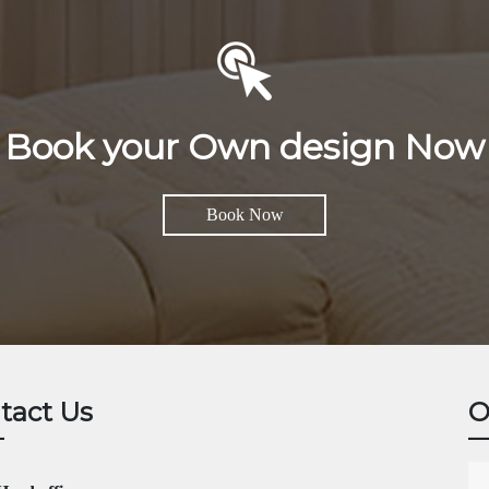
Book your Own design Now
Book Now
tact Us
O