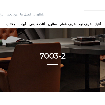
الرئ
من نحن
اتصل بنا
English
أنتيك
غرف نوم
غرف طعام
صالون
أثاث فندقي
أبواب
مكاتب
7003-2