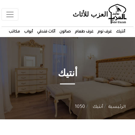
العزب للأثاث
أنتيك
غرف نوم
غرف طعام
صالون
أثاث فندقي
أبواب
مكاتب
أنتيك
الرئيسية
أنتيك
1050