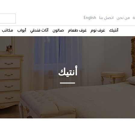
ة
من نحن
اتصل بنا
English
أنتيك
غرف نوم
غرف طعام
صالون
أثاث فندقي
أبواب
مكاتب
أنتيك