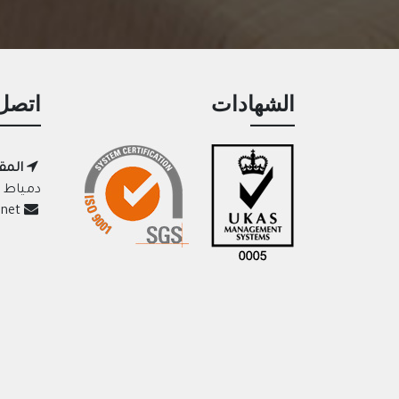
الشهادات
اتصل 
المق
دمياط ا
adelelazab@usa.net