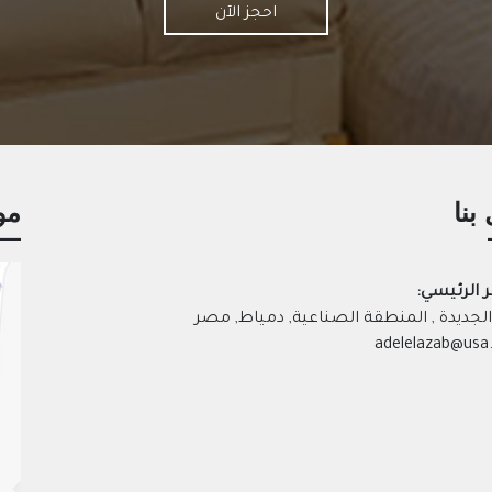
احجز الآن
بنا
مو
ر الرئيسي:
لجديدة , المنطقة الصناعية, دمياط, مصر