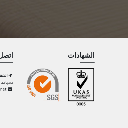
الشهادات
اتصل 
المق
دمياط ا
adelelazab@usa.net