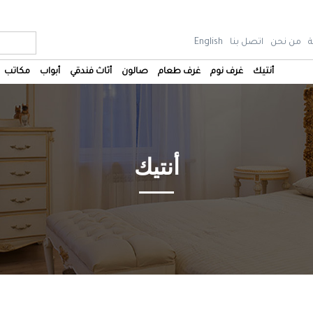
ة
من نحن
اتصل بنا
English
أنتيك
غرف نوم
غرف طعام
صالون
أثاث فندقي
أبواب
مكاتب
أنتيك