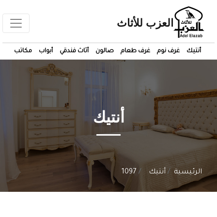
العزب للأثاث
أنتيك
غرف نوم
غرف طعام
صالون
أثاث فندقي
أبواب
مكاتب
أنتيك
الرئيسية
أنتيك
1097