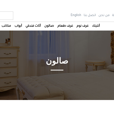
ة
من نحن
اتصل بنا
English
أنتيك
غرف نوم
غرف طعام
صالون
أثاث فندقي
أبواب
مكاتب
صالون