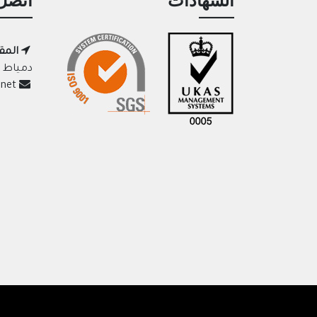
الشهادات
اتصل 
المق
دمياط ا
adelelazab@usa.net