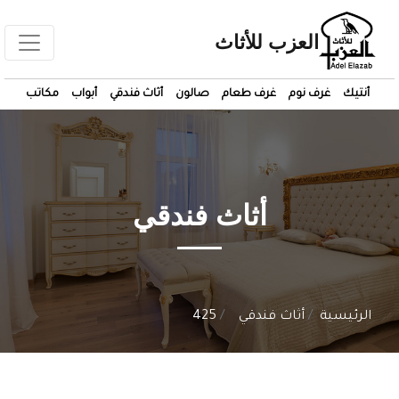
العزب للأثاث
أنتيك
غرف نوم
غرف طعام
صالون
أثاث فندقي
أبواب
مكاتب
أثاث فندقي
الرئيسية
أثاث فندقي
425